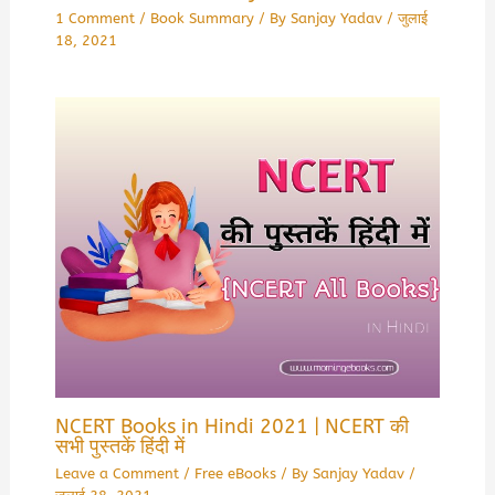
1 Comment
/
Book Summary
/ By
Sanjay Yadav
/
जुलाई
18, 2021
NCERT Books in Hindi 2021 | NCERT की
सभी पुस्तकें हिंदी में
Leave a Comment
/
Free eBooks
/ By
Sanjay Yadav
/