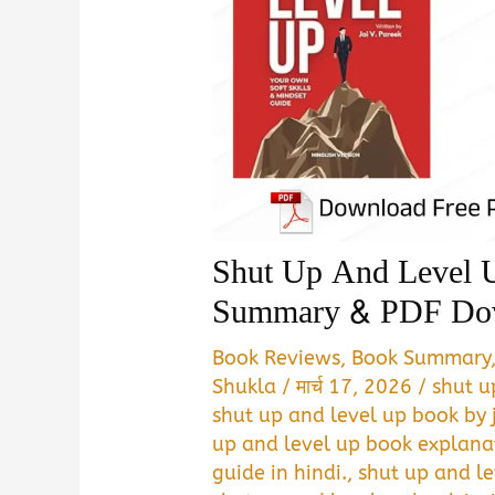
Shut Up And Level 
Summary & PDF Do
Book Reviews
,
Book Summary
Shukla
/
मार्च 17, 2026
/
shut u
shut up and level up book by 
up and level up book explanat
guide in hindi.
,
shut up and le