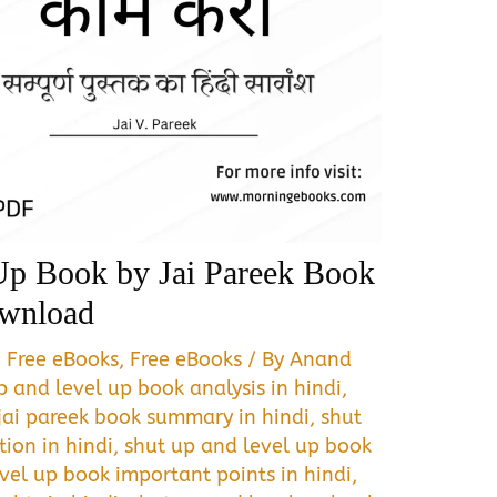
Up Book by Jai Pareek Book
wnload
,
Free eBooks
,
Free eBooks
/ By
Anand
p and level up book analysis in hindi
,
jai pareek book summary in hindi
,
shut
ion in hindi
,
shut up and level up book
vel up book important points in hindi
,