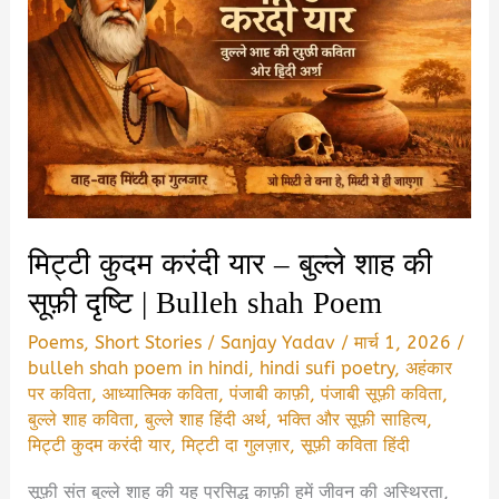
मिट्टी कुदम करंदी यार – बुल्ले शाह की
सूफ़ी दृष्टि | Bulleh shah Poem
Poems
,
Short Stories
/
Sanjay Yadav
/
मार्च 1, 2026
/
bulleh shah poem in hindi
,
hindi sufi poetry
,
अहंकार
पर कविता
,
आध्यात्मिक कविता
,
पंजाबी काफ़ी
,
पंजाबी सूफ़ी कविता
,
बुल्ले शाह कविता
,
बुल्ले शाह हिंदी अर्थ
,
भक्ति और सूफ़ी साहित्य
,
मिट्टी कुदम करंदी यार
,
मिट्टी दा गुलज़ार
,
सूफ़ी कविता हिंदी
सूफ़ी संत बुल्ले शाह की यह प्रसिद्ध काफ़ी हमें जीवन की अस्थिरता,