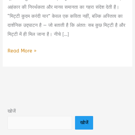
अहंकार की निरर्थकता और मानव समानता का गहरा संदेश देती है।
“मिट्टी कुदम करंदी यार” केवल एक कविता नहीं, बल्कि अस्तित्व का
दार्शनिक उद्घाटन है — जो बताती है कि अंततः सब कुछ मिट्टी है और
मिट्टी में ही मिल जाना है। नीचे […]
मिट्टी
Read More »
कुदम
करंदी
यार
–
बुल्ले
शाह
खोजें
की
खोजें
सूफ़ी
दृष्टि