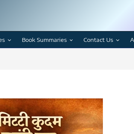
es
Book Summaries
Contact Us
A