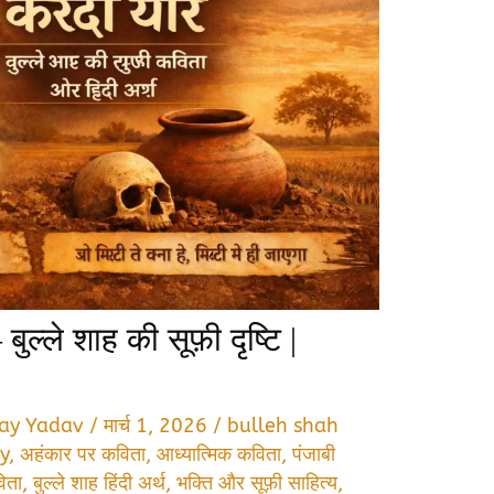
ुल्ले शाह की सूफ़ी दृष्टि |
jay Yadav
/
मार्च 1, 2026
/
bulleh shah
y
,
अहंकार पर कविता
,
आध्यात्मिक कविता
,
पंजाबी
विता
,
बुल्ले शाह हिंदी अर्थ
,
भक्ति और सूफ़ी साहित्य
,