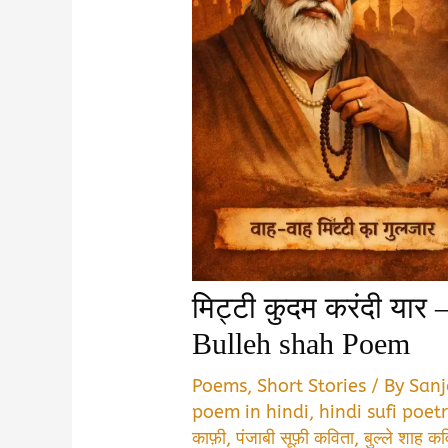
मिट्टी कुदम करंदी यार – ब
Bulleh shah Poem
Poems
,
Short Stories
/ By
San
poem in hindi
,
hindi sufi poetr
काफ़ी
,
पंजाबी सूफ़ी कविता
,
बुल्ले शाह क