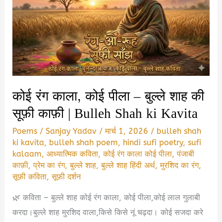
कोई रंग काला, कोई पीला – बुल्ले शाह की
सूफ़ी काफ़ी | Bulleh Shah ki Kavita
Poems
/
Sanjay Yadav
/
मार्च 1, 2026
/
bulleh shah
ki kavita
,
bulleh shah poem
,
hindi sufi poetry
,
sufi
kalaam
,
आध्यात्मिक कविता
,
कोई रंग काला कोई पीला
,
पंजाबी
काफ़ी
,
प्रेम का रंग
,
बुल्ले शाह
,
बुल्ले शाह हिंदी अर्थ
,
मुरशिद का रंग
,
सूफ़ी कविता
,
सूफ़ी दर्शन
🌿 कविता – बुल्ले शाह कोई रंग काला, कोई पीला,कोई लाल गुलाबी
करदा।बुल्ले शाह मुरशिद वाला,किसे किसे नूं चढ़दा। कोई सजदा करे