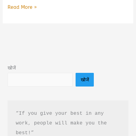
मिट्टी
Read More »
कुदम
करंदी
यार
–
बुल्ले
शाह
खोजें
की
खोजें
सूफ़ी
दृष्टि
|
Bulleh
“If you give your best in any 
shah
work, people will make you the 
Poem
best!”