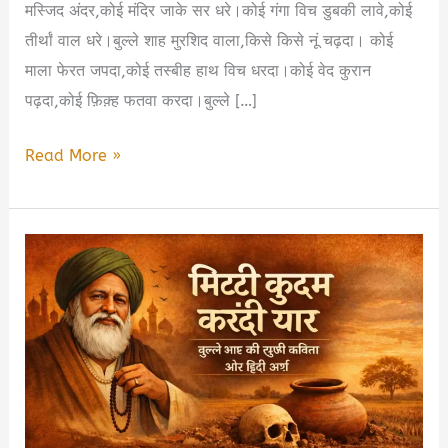
मस्जिद अंदर,कोई मंदिर जाके सर धरे।कोई गंगा विच डुबकी लावे,कोई
तीर्थां वाल धरे।बुल्ले शाह मुरशिद वाला,किसे किसे नूं चढ़दा। कोई
माला फेरत जपदा,कोई तस्बीह हाथ विच धरदा।कोई वेद कुरान
पढ़दा,कोई फ़िक़्ह फतवा करदा।बुल्ले […]
कोई
Read More »
रंग
काला,
कोई
पीला
–
बुल्ले
शाह
की
सूफ़ी