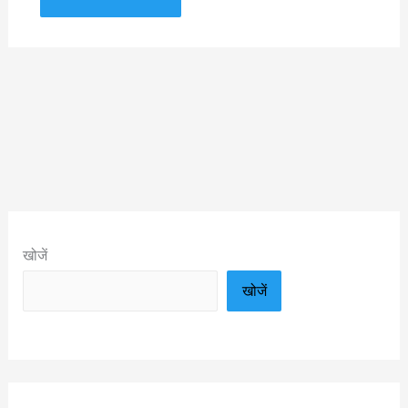
खोजें
खोजें