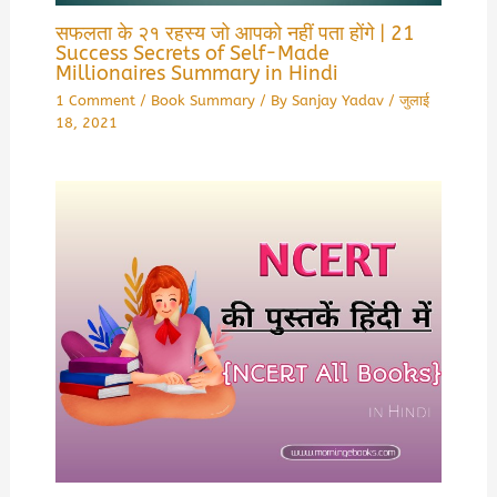
सफलता के २१ रहस्य जो आपको नहीं पता होंगे | 21
Success Secrets of Self-Made
Millionaires Summary in Hindi
1 Comment
/
Book Summary
/ By
Sanjay Yadav
/
जुलाई
18, 2021