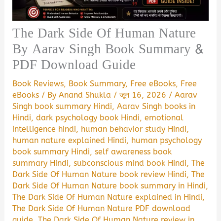
The Dark Side Of Human Nature
By Aarav Singh Book Summary &
PDF Download Guide
Book Reviews
,
Book Summary
,
Free eBooks
,
Free
eBooks
/ By
Anand Shukla
/
जून 16, 2026
/
Aarav
Singh book summary Hindi
,
Aarav Singh books in
Hindi
,
dark psychology book Hindi
,
emotional
intelligence hindi
,
human behavior study Hindi
,
human nature explained Hindi
,
human psychology
book summary Hindi
,
self awareness book
summary Hindi
,
subconscious mind book Hindi
,
The
Dark Side Of Human Nature book review Hindi
,
The
Dark Side Of Human Nature book summary in Hindi
,
The Dark Side Of Human Nature explained in Hindi
,
The Dark Side Of Human Nature PDF download
guide
,
The Dark Side Of Human Nature review in