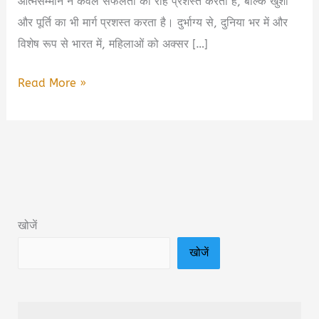
आत्मसम्मान न केवल सफलता की राह प्रशस्त करता है, बल्कि खुशी
और पूर्ति का भी मार्ग प्रशस्त करता है। दुर्भाग्य से, दुनिया भर में और
विशेष रूप से भारत में, महिलाओं को अक्सर […]
नारी
Read More »
के
सम्मान
में
दो
शब्द:
Woman
खोजें
Self
खोजें
Respect
Quotes
in
Hindi