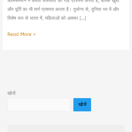
आत्मसम्मान न केवल सफलता की राह प्रशस्त करता है, बल्कि खुशी
और पूर्ति का भी मार्ग प्रशस्त करता है। दुर्भाग्य से, दुनिया भर में और
विशेष रूप से भारत में, महिलाओं को अक्सर […]
नारी
Read More »
के
सम्मान
में
दो
शब्द:
Woman
खोजें
Self
खोजें
Respect
Quotes
in
Hindi