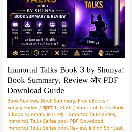
Immortal Talks Book 3 by Shunya:
Book Summary, Review और PDF
Download Guide
Book Reviews
,
Book Summary
,
Free eBooks
/
Sanjay Yadav
/
जुलाई 1, 2026
/
Immortal Talks Book
3 Book summary in Hindi
,
Immortal Talks Series
,
Immortal Talks Series book PDF Download
,
Immortal Talks Series book Review
,
Indian Spiritual