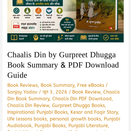
Summary,
Review
और
PDF
Download
Guide
Chaalis Din by Gurpreet Dhugga
Book Summary & PDF Download
Guide
Book Reviews
,
Book Summary
,
Free eBooks
/
Sanjay Yadav
/
जून 3, 2026
/
Book Review
,
Chaalis
Din Book Summary
,
Chaalis Din PDF Download
,
Chaalis Din Review
,
Gurpreet Dhugga Books
,
Inspirational Punjabi Books
,
Kesar and Faqir Story
,
life lessons books
,
personal growth books
,
Punjabi
Audiobook
,
Punjabi Books
,
Punjabi Literature
,