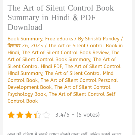
The Art of Silent Control Book
Summary in Hindi & PDF
Download
Book Summary
,
Free eBooks
/ By
Shrishti Pandey
/
दिसम्बर 26, 2025
/
The Art of Silent Control Book in
Hindi
,
The Art of Silent Control Book Review
,
The
Art of Silent Control Book Summary
,
The Art of
Silent Control Hindi PDF
,
The Art of Silent Control
Hindi Summary
,
The Art of Silent Control Mind
Control Book
,
The Art of Silent Control Personal
Development Book
,
The Art of Silent Control
Psychology Book
,
The Art of Silent Control Self
Control Book
3.4/5 - (5 votes)
आज की दुनिया में सबसे ज़्यादा बोलने वाला नहीं, बल्कि सबसे ज़्यादा