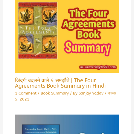
जिंदगी बदलने वाले 4 समझौते | The Four
Agreements Book Summary in Hindi
1 Comment
/
Book Summary
/ By
Sanjay Yadav
/
नवम्बर
5, 2021