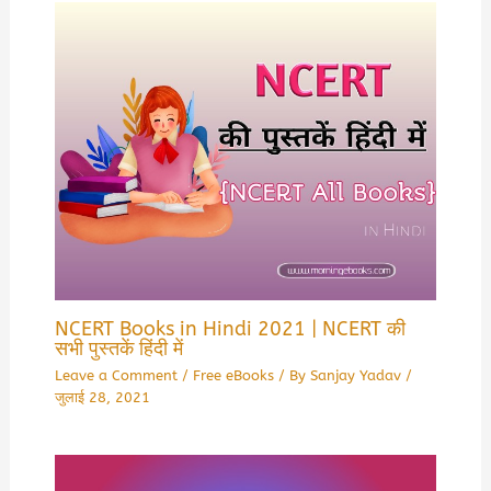
NCERT Books in Hindi 2021 | NCERT की
सभी पुस्तकें हिंदी में
Leave a Comment
/
Free eBooks
/ By
Sanjay Yadav
/
जुलाई 28, 2021