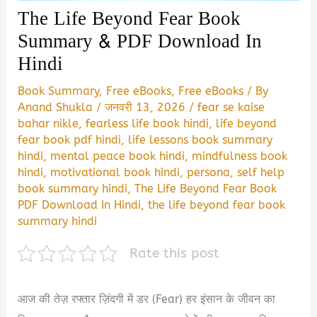
The Life Beyond Fear Book
Summary & PDF Download In
Hindi
Book Summary
,
Free eBooks
,
Free eBooks
/ By
Anand Shukla
/
जनवरी 13, 2026
/
fear se kaise
bahar nikle
,
fearless life book hindi
,
life beyond
fear book pdf hindi
,
life lessons book summary
hindi
,
mental peace book hindi
,
mindfulness book
hindi
,
motivational book hindi
,
persona
,
self help
book summary hindi
,
The Life Beyond Fear Book
PDF Download In Hindi
,
the life beyond fear book
summary hindi
Rate this post
आज की तेज़ रफ्तार ज़िंदगी में डर (Fear) हर इंसान के जीवन का