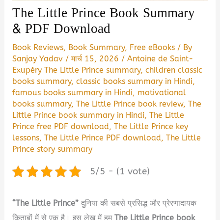
The Little Prince Book Summary
& PDF Download
Book Reviews
,
Book Summary
,
Free eBooks
/ By
Sanjay Yadav
/
मार्च 15, 2026
/
Antoine de Saint-
Exupéry The Little Prince summary
,
children classic
books summary
,
classic books summary in Hindi
,
famous books summary in Hindi
,
motivational
books summary
,
The Little Prince book review
,
The
Little Prince book summary in Hindi
,
The Little
Prince free PDF download
,
The Little Prince key
lessons
,
The Little Prince PDF download
,
The Little
Prince story summary
5/5 - (1 vote)
“The Little Prince”
दुनिया की सबसे प्रसिद्ध और प्रेरणादायक
किताबों में से एक है। इस लेख में हम
The Little Prince book