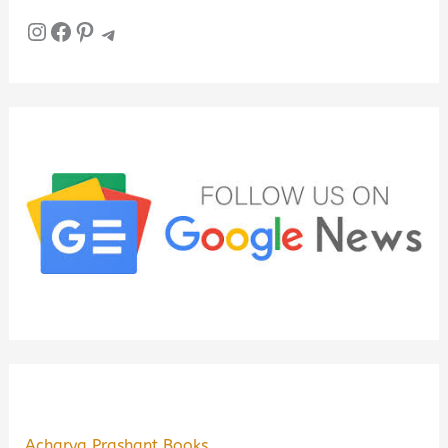
Instagram
Facebook
Pinterest
Telegram
Acharya Prashant Books