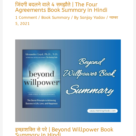
जिंदगी बदलने वाले 4 समझौते | The Four
Agreements Book Summary in Hindi
1 Comment
/
Book Summary
/ By
Sanjay Yadav
/
नवम्बर
5, 2021
इच्छाशक्ति से परे | Beyond Willpower Book
Summary in Hindi