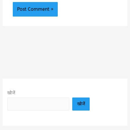
खोजें
खोजें