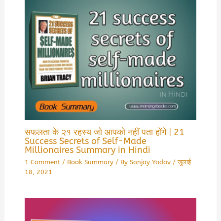
सफलता के २१ रहस्य जो आपको नहीं पता होंगे | 21
Success Secrets of Self-Made
Millionaires Summary in Hindi
1 Comment
/
Book Summary
/ By
Sanjay Yadav
/
जुलाई
18, 2021