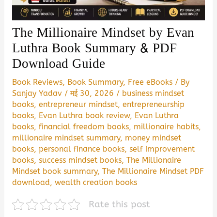
The Millionaire Mindset by Evan
Luthra Book Summary & PDF
Download Guide
Book Reviews
,
Book Summary
,
Free eBooks
/ By
Sanjay Yadav
/
मई 30, 2026
/
business mindset
books
,
entrepreneur mindset
,
entrepreneurship
books
,
Evan Luthra book review
,
Evan Luthra
books
,
financial freedom books
,
millionaire habits
,
millionaire mindset summary
,
money mindset
books
,
personal finance books
,
self improvement
books
,
success mindset books
,
The Millionaire
Mindset book summary
,
The Millionaire Mindset PDF
download
,
wealth creation books
Rate this post