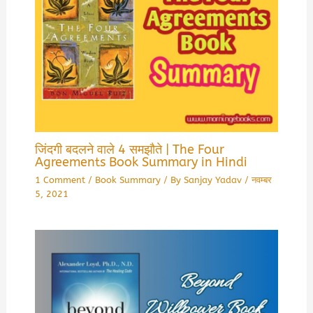
जिंदगी बदलने वाले 4 समझौते | The Four
Agreements Book Summary in Hindi
1 Comment
/
Book Summary
/ By
Sanjay Yadav
/
नवम्बर
5, 2021