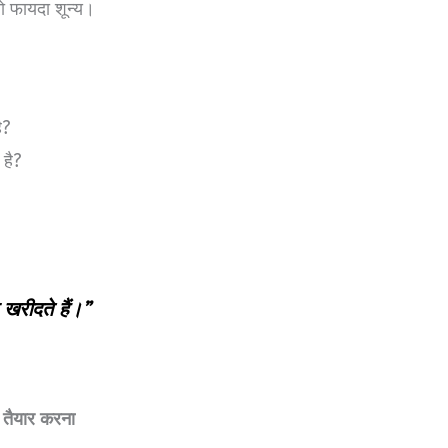
तो फायदा शून्य।
ै?
 है?
 खरीदते हैं।”
 तैयार करना