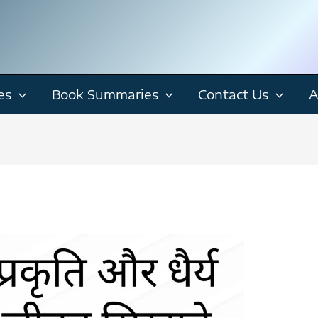
es
Book Summaries
Contact Us
A