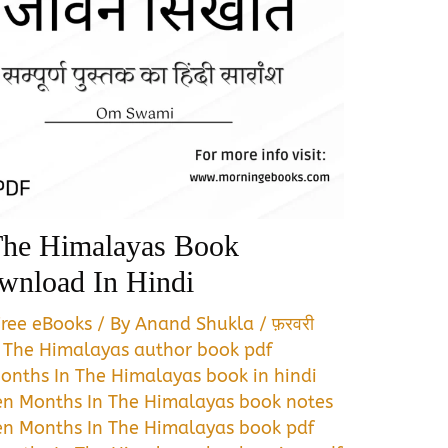
The Himalayas Book
nload In Hindi
Free eBooks
/ By
Anand Shukla
/
फ़रवरी
n The Himalayas author book pdf
onths In The Himalayas book in hindi
en Months In The Himalayas book notes
en Months In The Himalayas book pdf