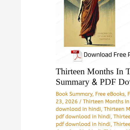
Thirteen Months In 
Summary & PDF Dow
Book Summary
,
Free eBooks
,
23, 2026
/
Thirteen Months I
download in hindi
,
Thirteen M
pdf download in hindi
,
Thirte
pdf download in hindi
,
Thirte