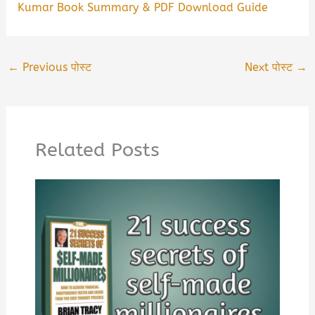
Kumar Book Summary & PDF Download Guide
←
Previous पोस्ट
Next पोस्ट
→
Related Posts