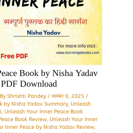
Peace Book by Nisha Yadav
& PDF Download
 By
Shrishti Pandey
/
नवम्बर 9, 2025
/
ok by Nisha Yadav Summary
,
Unleash
i
,
Unleash Your Inner Peace Book
 Peace Book Review
,
Unleash Your Inner
r Inner Peace by Nisha Yadav Review
,