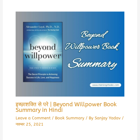
इच्छाशक्ति से परे | Beyond Willpower Book
Summary in Hindi
Leave a Comment
/
Book Summary
/ By
Sanjay Yadav
/
नवम्बर 25, 2021