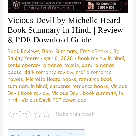
Vicious Devil by Michelle Heard
Book Summary in Hindi | Review
& PDF Download Guide
Book Reviews
,
Book Summary
,
Free eBooks
/ By
Sanjay Yadav
/
जून 10, 2026
/
book review in hindi
,
contemporary romance novels
,
dark romance
books
,
dark romance review
,
mafia romance
novels
,
Michelle Heard books
,
romance book
summary in hindi
,
suspense romance books
,
Vicious
Devil book review
,
Vicious Devil book summary in
hindi
,
Vicious Devil PDF download
Rate this post