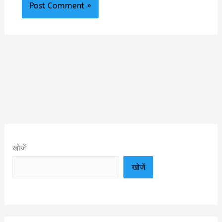
खोजें
खोजें