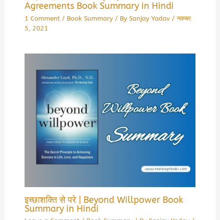
Agreements Book Summary in Hindi
1 Comment
/
Book Summary
/ By
Sanjay Yadav
/
नवम्बर
5, 2021
इच्छाशक्ति से परे | Beyond Willpower Book
Summary in Hindi