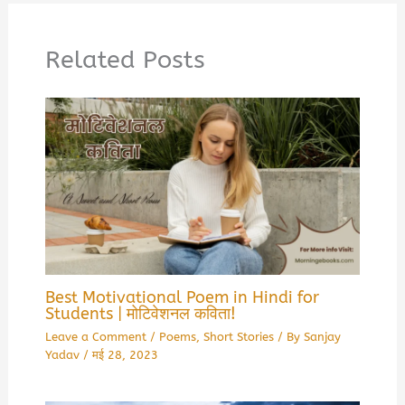
Related Posts
Best Motivational Poem in Hindi for
Students | मोटिवेशनल कविता!
Leave a Comment
/
Poems
,
Short Stories
/ By
Sanjay
Yadav
/
मई 28, 2023