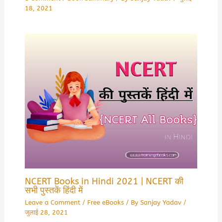
18, 2021
NCERT Books in Hindi 2021 | NCERT की
सभी पुस्तकें हिंदी में
Leave a Comment
/
Free eBooks
/ By
Sanjay Yadav
/
जुलाई 28, 2021