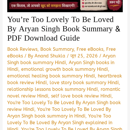
You’re Too Lovely To Be Loved
By Aryan Singh Book Summary &
PDF Download Guide
Book Reviews
,
Book Summary
,
Free eBooks
,
Free
eBooks
/ By
Anand Shukla
/
जून 25, 2026
/
Aryan
Singh book summary Hindi
,
Aryan Singh books in
Hindi
,
emotional growth book summary Hindi
,
emotional healing book summary Hindi
,
heartbreak
book review Hindi
,
love story book summary Hindi
,
relationship lessons book summary Hindi
,
romantic
novel review Hindi
,
self love book review Hindi
,
You're Too Lovely To Be Loved By Aryan Singh book
review Hindi
,
You're Too Lovely To Be Loved By
Aryan Singh book summary in Hindi
,
You're Too
Lovely To Be Loved By Aryan Singh explained in
Hindi
,
You're Too Lovely To Be Loved By Aryan Singh