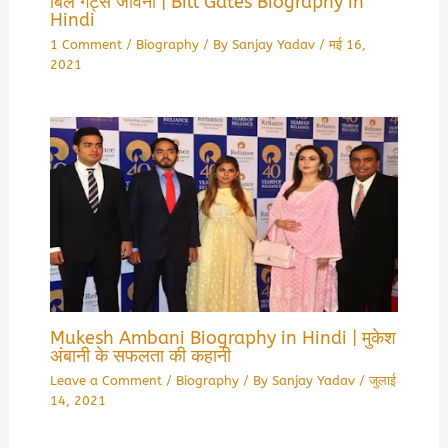
बिल गेट्स जीवनी | Bill Gates Biography in
Hindi
1 Comment
/
Biography
/ By
Sanjay Yadav
/
मई 16,
2021
Mukesh Ambani Biography in Hindi | मुकेश
अंबानी के सफलता की कहानी
Leave a Comment
/
Biography
/ By
Sanjay Yadav
/
जुलाई
14, 2021