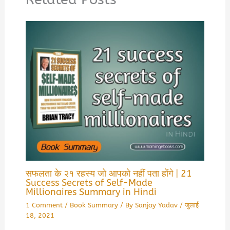
सफलता के २१ रहस्य जो आपको नहीं पता होंगे | 21
Success Secrets of Self-Made
Millionaires Summary in Hindi
1 Comment
/
Book Summary
/ By
Sanjay Yadav
/
जुलाई
18, 2021