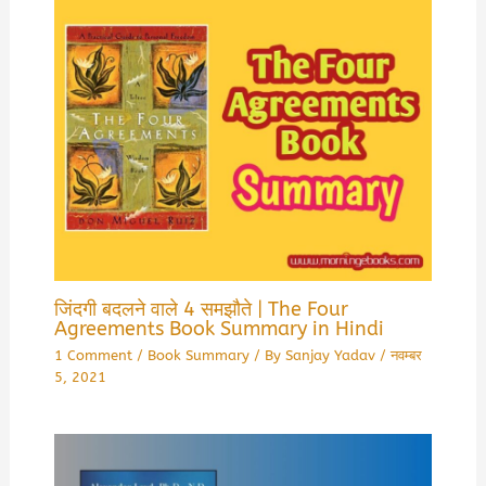
जिंदगी बदलने वाले 4 समझौते | The Four
Agreements Book Summary in Hindi
1 Comment
/
Book Summary
/ By
Sanjay Yadav
/
नवम्बर
5, 2021