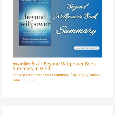
इच्छाशक्ति से परे | Beyond Willpower Book
Summary in Hindi
Leave a Comment
/
Book Summary
/ By
Sanjay Yadav
/
नवम्बर 25, 2021