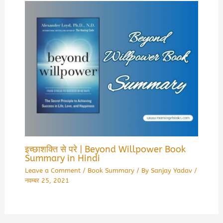
इच्छाशक्ति से परे | Beyond Willpower Book
Summary in Hindi
Leave a Comment
/
Book Summary
/ By
Sanjay Yadav
/
नवम्बर 25, 2021