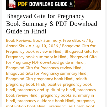
Bhagavad Gita for Pregnancy
Book Summary & PDF Download
Guide in Hindi
Book Reviews
,
Book Summary
,
Free eBooks
/ By
Anand Shukla
/
जून 10, 2026
/
Bhagavad Gita for
Pregnancy book review in Hindi
,
Bhagavad Gita for
Pregnancy book summary in Hindi
,
Bhagavad Gita
for Pregnancy PDF download guide in Hindi
,
Bhagavad Gita for Pregnancy review Hindi
,
Bhagavad Gita for Pregnancy summary Hindi
,
Bhagavad Gita pregnancy book Hindi
,
mindful
pregnancy book Hindi
,
positive pregnancy book
Hindi
,
pregnancy and spirituality Hindi
,
pregnancy
book review Hindi
,
pregnancy books summary in
Hindi
,
pregnancy guidance book Hindi
,
pregnancy
motivation book Hindi
,
pregnancy self help book