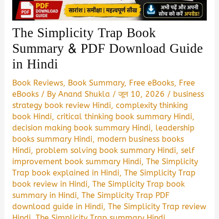
The Simplicity Trap Book
Summary & PDF Download Guide
in Hindi
Book Reviews
,
Book Summary
,
Free eBooks
,
Free
eBooks
/ By
Anand Shukla
/
जून 10, 2026
/
business
strategy book review Hindi
,
complexity thinking
book Hindi
,
critical thinking book summary Hindi
,
decision making book summary Hindi
,
leadership
books summary Hindi
,
modern business books
Hindi
,
problem solving book summary Hindi
,
self
improvement book summary Hindi
,
The Simplicity
Trap book explained in Hindi
,
The Simplicity Trap
book review in Hindi
,
The Simplicity Trap book
summary in Hindi
,
The Simplicity Trap PDF
download guide in Hindi
,
The Simplicity Trap review
Hindi
,
The Simplicity Trap summary Hindi