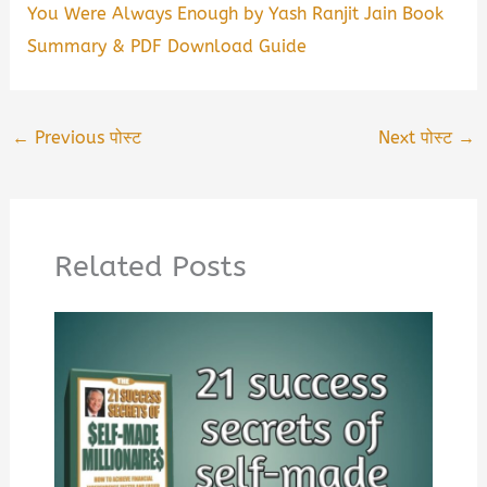
You Were Always Enough by Yash Ranjit Jain Book
Summary & PDF Download Guide
←
Previous पोस्ट
Next पोस्ट
→
Related Posts