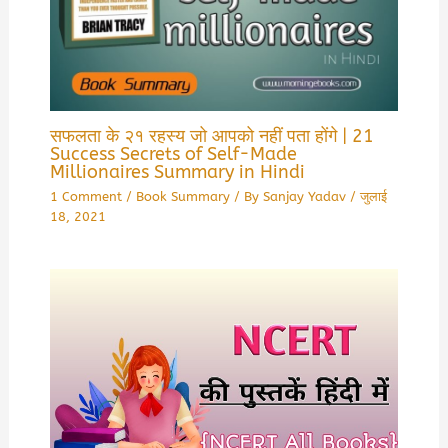
सफलता के २१ रहस्य जो आपको नहीं पता होंगे | 21
Success Secrets of Self-Made
Millionaires Summary in Hindi
1 Comment
/
Book Summary
/ By
Sanjay Yadav
/
जुलाई
18, 2021