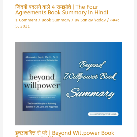
जिंदगी बदलने वाले 4 समझौते | The Four
Agreements Book Summary in Hindi
1 Comment
/
Book Summary
/ By
Sanjay Yadav
/
नवम्बर
5, 2021
इच्छाशक्ति से परे | Beyond Willpower Book