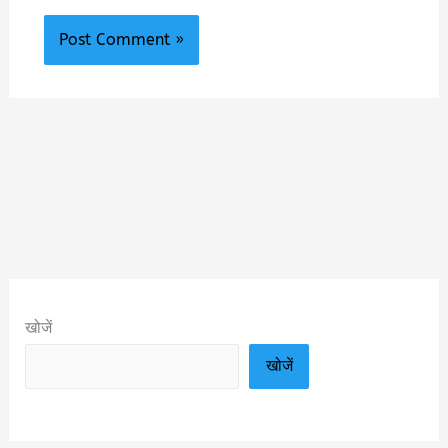
खोजें
खोजें