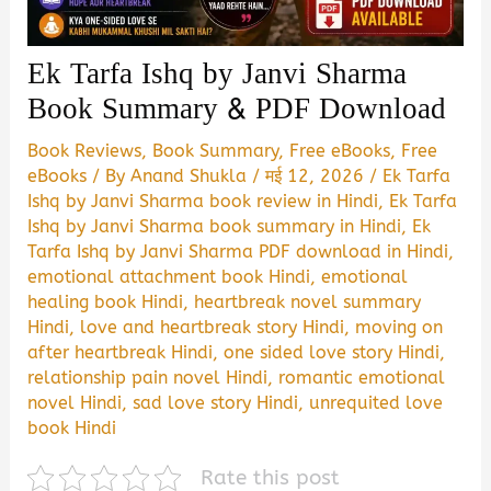
Ek Tarfa Ishq by Janvi Sharma
Book Summary & PDF Download
Book Reviews
,
Book Summary
,
Free eBooks
,
Free
eBooks
/ By
Anand Shukla
/
मई 12, 2026
/
Ek Tarfa
Ishq by Janvi Sharma book review in Hindi
,
Ek Tarfa
Ishq by Janvi Sharma book summary in Hindi
,
Ek
Tarfa Ishq by Janvi Sharma PDF download in Hindi
,
emotional attachment book Hindi
,
emotional
healing book Hindi
,
heartbreak novel summary
Hindi
,
love and heartbreak story Hindi
,
moving on
after heartbreak Hindi
,
one sided love story Hindi
,
relationship pain novel Hindi
,
romantic emotional
novel Hindi
,
sad love story Hindi
,
unrequited love
book Hindi
Rate this post