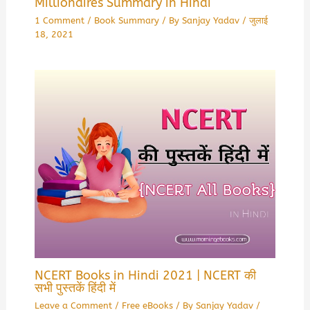
Millionaires Summary in Hindi
1 Comment
/
Book Summary
/ By
Sanjay Yadav
/
जुलाई
18, 2021
NCERT Books in Hindi 2021 | NCERT की
सभी पुस्तकें हिंदी में
Leave a Comment
/
Free eBooks
/ By
Sanjay Yadav
/