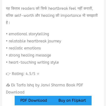
यह किताब readers को सिर्फ heartbreak feel नहीं कराती,
बल्कि self-worth और healing की importance भी समझाती
है।
• emotional storytelling
• relatable heartbreak journey
• realistic emotions
• strong healing message
• heart-touching writing style
👉 Rating: 4.5/5 ⭐
📥 Ek Tarfa Ishq by Janvi Sharma Book PDF
Download
PDF Download
Buy on Flipkart