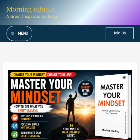
Skip
Morning eBooks
to
A Great Inspirational Blog!
content
Join Us
MENU