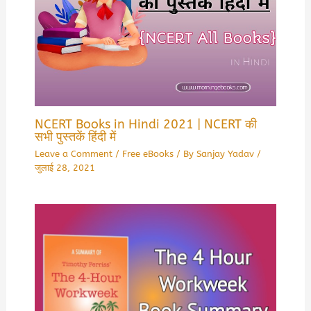
NCERT Books in Hindi 2021 | NCERT की
सभी पुस्तकें हिंदी में
Leave a Comment
/
Free eBooks
/ By
Sanjay Yadav
/
जुलाई 28, 2021