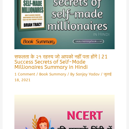
सफलता के २१ रहस्य जो आपको नहीं पता होंगे | 21
Success Secrets of Self-Made
Millionaires Summary in Hindi
1 Comment
/
Book Summary
/ By
Sanjay Yadav
/
जुलाई
18, 2021