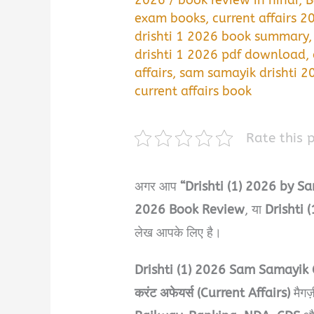
2026
/
book review in hindi
,
B
exam books
,
current affairs 2
drishti 1 2026 book summary
drishti 1 2026 pdf download
,
affairs
,
sam samayik drishti 2
current affairs book
Rate this 
अगर आप
“Drishti (1) 2026 by
2026 Book Review
, या
Drishti 
लेख आपके लिए है।
Drishti (1) 2026
Sam Samayik 
करंट अफेयर्स (Current Affairs)
मैगज