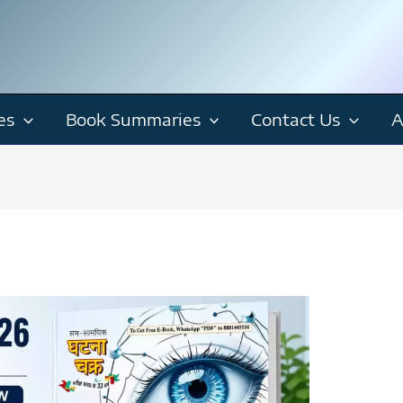
es
Book Summaries
Contact Us
A