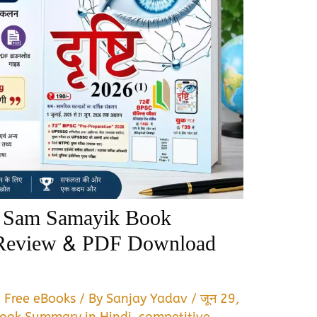
y Sam Samayik Book
 Review & PDF Download
,
Free eBooks
/ By
Sanjay Yadav
/
जून 29,