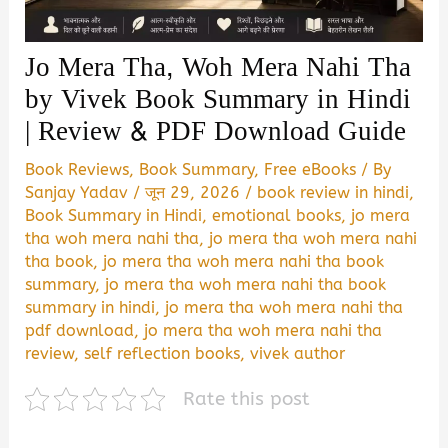
Jo Mera Tha, Woh Mera Nahi Tha
by Vivek Book Summary in Hindi
| Review & PDF Download Guide
Book Reviews
,
Book Summary
,
Free eBooks
/ By
Sanjay Yadav
/
जून 29, 2026
/
book review in hindi
,
Book Summary in Hindi
,
emotional books
,
jo mera
tha woh mera nahi tha
,
jo mera tha woh mera nahi
tha book
,
jo mera tha woh mera nahi tha book
summary
,
jo mera tha woh mera nahi tha book
summary in hindi
,
jo mera tha woh mera nahi tha
pdf download
,
jo mera tha woh mera nahi tha
review
,
self reflection books
,
vivek author
Rate this post