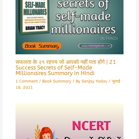
सफलता के २१ रहस्य जो आपको नहीं पता होंगे | 21
Success Secrets of Self-Made
Millionaires Summary in Hindi
1 Comment
/
Book Summary
/ By
Sanjay Yadav
/
जुलाई
18, 2021