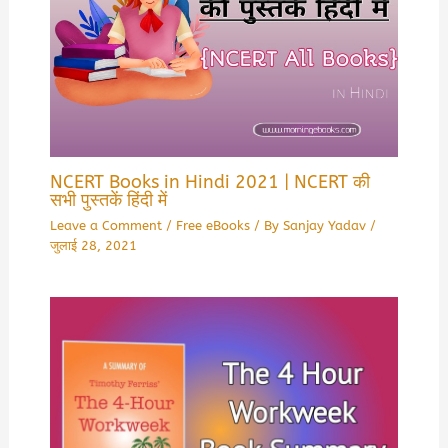
NCERT Books in Hindi 2021 | NCERT की
सभी पुस्तकें हिंदी में
Leave a Comment
/
Free eBooks
/ By
Sanjay Yadav
/
जुलाई 28, 2021