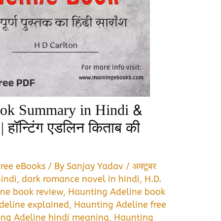
ook Summary in Hindi &
हॉन्टिंग एडलिन किताब की
Free eBooks
/ By
Sanjay Yadav
/
अक्टूबर
hindi
,
dark romance novel in hindi
,
H.D.
ne book review
,
Haunting Adeline book
deline explained
,
Haunting Adeline free
ng Adeline hindi meaning
,
Haunting