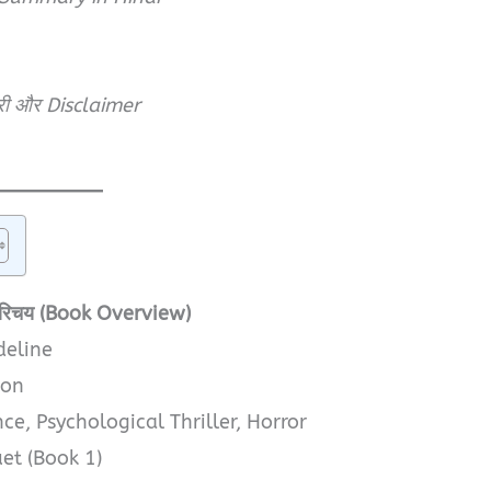
ारी और Disclaimer
परिचय (Book Overview)
eline
ton
e, Psychological Thriller, Horror
et (Book 1)