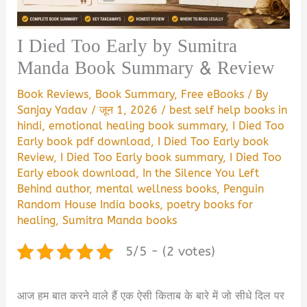
I Died Too Early by Sumitra
Manda Book Summary & Review
Book Reviews
,
Book Summary
,
Free eBooks
/ By
Sanjay Yadav
/
जून 1, 2026
/
best self help books in
hindi
,
emotional healing book summary
,
I Died Too
Early book pdf download
,
I Died Too Early book
Review
,
I Died Too Early book summary
,
I Died Too
Early ebook download
,
In the Silence You Left
Behind author
,
mental wellness books
,
Penguin
Random House India books
,
poetry books for
healing
,
Sumitra Manda books
5/5 - (2 votes)
आज हम बात करने वाले हैं एक ऐसी किताब के बारे में जो सीधे दिल पर