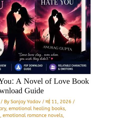
 You: A Novel of Love Book
wnload Guide
/ By
Sanjay Yadav
/
मई 11, 2026
/
ary
,
emotional healing books
,
s
,
emotional romance novels
,