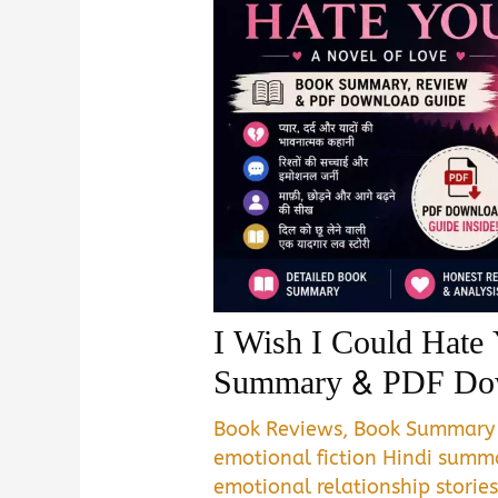
I Wish I Could Hate
Summary & PDF Do
Book Reviews
,
Book Summary
emotional fiction Hindi summ
emotional relationship storie