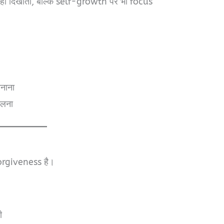
ीं दिखाती, बल्कि self-growth पर भी focus
नाना
कलना
rgiveness है।
ी