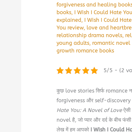
forgiveness and healing book
books
,
I Wish I Could Hate Y
explained
,
I Wish I Could Ha
You review
,
love and heartbr
relationship drama novels
,
re
young adults
,
romantic novel 
growth romance books
5/5 - (2 vo
कुछ love stories सिर्फ romance नह
forgiveness और self-discovery की
Hate You: A Novel of Love
ऐसी
novel है, जो प्यार और दर्द के बीच फंस
लेख में हम आपको
I Wish I Could 