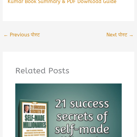
Kumar Book Summary & PDF Download Guide
←
Previous पोस्ट
Next पोस्ट
→
Related Posts