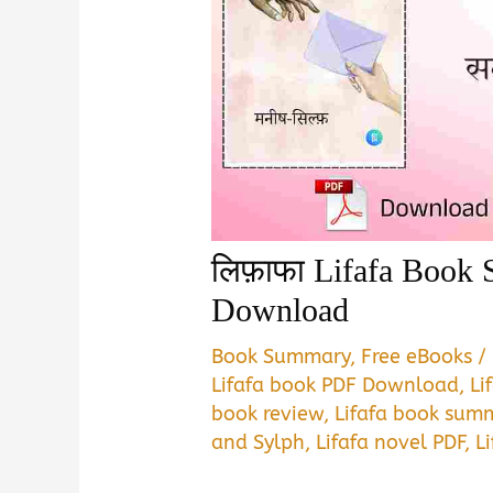
लिफ़ाफा Lifafa Book
Download
Book Summary
,
Free eBooks
/
Lifafa book PDF Download
,
Li
book review
,
Lifafa book summ
and Sylph
,
Lifafa novel PDF
,
L