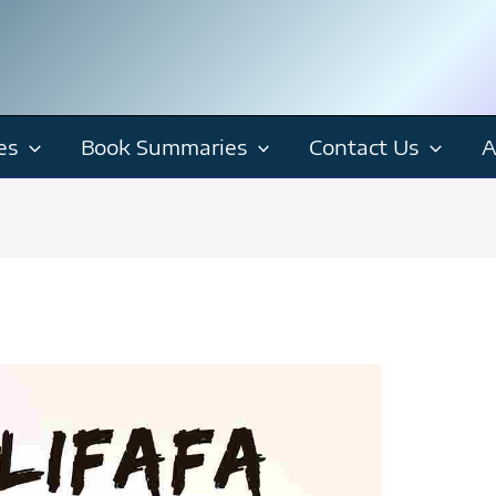
es
Book Summaries
Contact Us
A