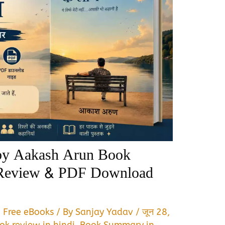
by Aakash Arun Book
 Review & PDF Download
,
Free eBooks
/ By
Sanjay Yadav
/
जून 28,