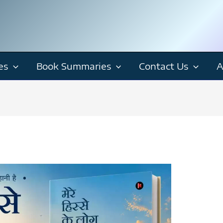
es
Book Summaries
Contact Us
A