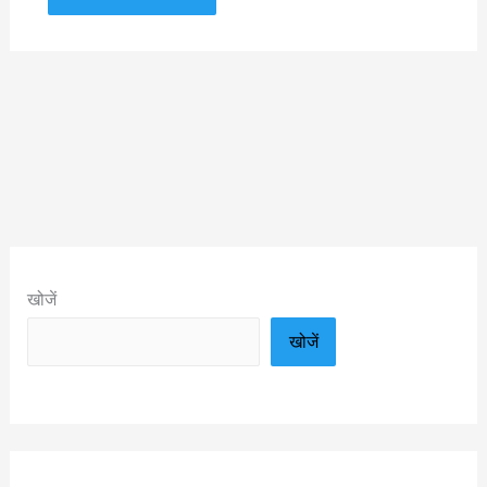
खोजें
खोजें