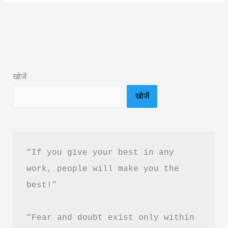
of
Life
Sudha
Murty
Book
खोजें
Summary
खोजें
&
PDF
Download
in
“If you give your best in any 
Hindi
work, people will make you the 
best!”
“Fear and doubt exist only within 