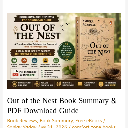
Than
Enough
by
Laxmi
Book
Summary
in
Hindi
|
Review
&
Out of the Nest Book Summary &
PDF
PDF Download Guide
Download
Guide
Book Reviews
,
Book Summary
,
Free eBooks
/
Sanjay Yadav
/
मई 31, 2026
/
comfort zone books
,