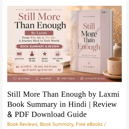
Run
by
Shil
Niyogi:
Book
Summary
&
PDF
Download
Guide
Still More Than Enough by Laxmi
Book Summary in Hindi | Review
& PDF Download Guide
Book Reviews
,
Book Summary
,
Free eBooks
/