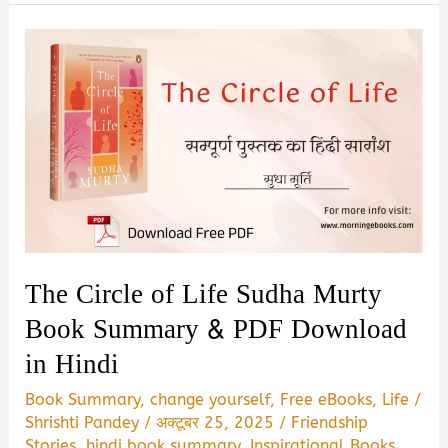
the
Nest
Book
Summary
&
PDF
Download
Guide
The Circle of Life Sudha Murty
Book Summary & PDF Download
in Hindi
Book Summary
,
change yourself
,
Free eBooks
,
Life
/
Shrishti Pandey
/
अक्टूबर 25, 2025
/
Friendship
Stories
,
hindi book summary
,
Inspirational Books
,