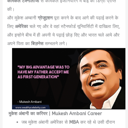
केमिकल टेक्नोलॉजी
से केमिकल इंजीनियरिंग में बीई की डिग्री प्राप्त
की।
Mukesh Ambani Biography in Hindi
और मुकेश अम्बानी
ग्रेजुएशन
पूरा करने के बाद आगे की पढाई करने के
लिए
अमेरिका
चले गए और वे वहां स्टैनफोर्ड यूनिवर्सिटी में दाखिला लिए,
और इन्होने बीच में ही अपनी ये पढ़ाई छोड़ दिए और भारत चले आये और
अपने पिता का
बिज़नेस
सम्भलने लगे।
मुकेश अंबानी का करियर | Mukesh Ambani Career
जब मुकेश अंबानी अमेरिका से
MBA
कर रहे थे उसी दौरान