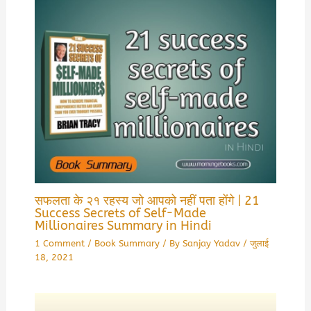
सफलता के २१ रहस्य जो आपको नहीं पता होंगे | 21
Success Secrets of Self-Made
Millionaires Summary in Hindi
1 Comment
/
Book Summary
/ By
Sanjay Yadav
/
जुलाई
18, 2021