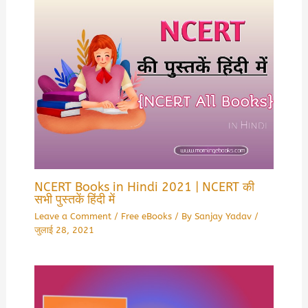
NCERT Books in Hindi 2021 | NCERT की
सभी पुस्तकें हिंदी में
Leave a Comment
/
Free eBooks
/ By
Sanjay Yadav
/
जुलाई 28, 2021