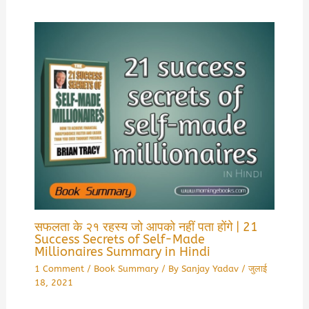
सफलता के २१ रहस्य जो आपको नहीं पता होंगे | 21
Success Secrets of Self-Made
Millionaires Summary in Hindi
1 Comment
/
Book Summary
/ By
Sanjay Yadav
/
जुलाई
18, 2021