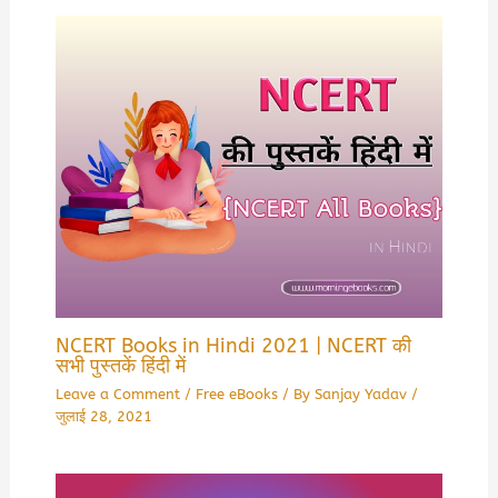
NCERT Books in Hindi 2021 | NCERT की
सभी पुस्तकें हिंदी में
Leave a Comment
/
Free eBooks
/ By
Sanjay Yadav
/
जुलाई 28, 2021