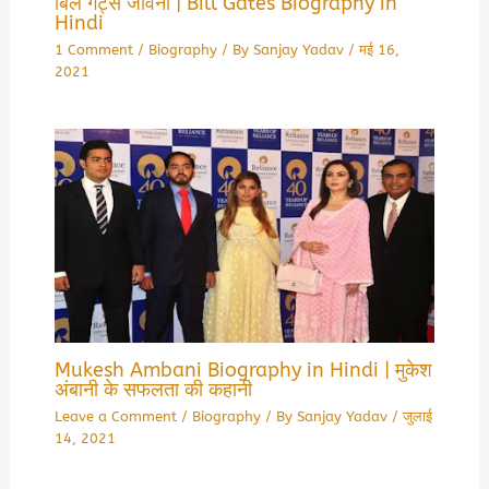
बिल गेट्स जीवनी | Bill Gates Biography in
Hindi
1 Comment
/
Biography
/ By
Sanjay Yadav
/
मई 16,
2021
Mukesh Ambani Biography in Hindi | मुकेश
अंबानी के सफलता की कहानी
Leave a Comment
/
Biography
/ By
Sanjay Yadav
/
जुलाई
14, 2021