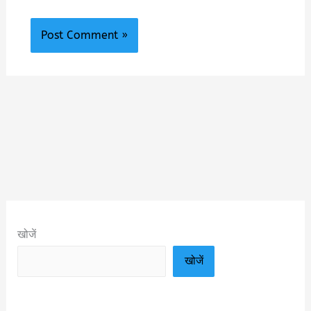
खोजें
खोजें