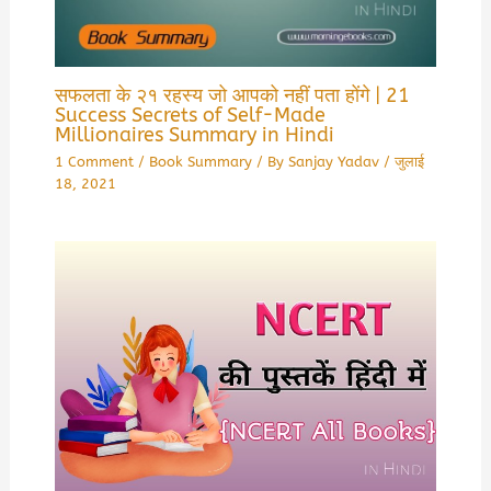
सफलता के २१ रहस्य जो आपको नहीं पता होंगे | 21
Success Secrets of Self-Made
Millionaires Summary in Hindi
1 Comment
/
Book Summary
/ By
Sanjay Yadav
/
जुलाई
18, 2021