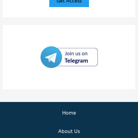
Get Access
Home
About Us