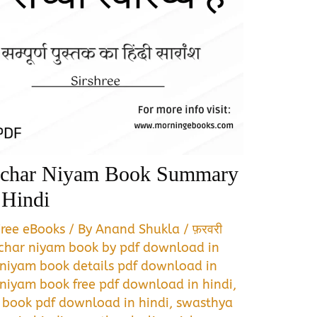
ichar Niyam Book Summary
Hindi
Free eBooks
/ By
Anand Shukla
/
फ़रवरी
ichar niyam book by pdf download in
 niyam book details pdf download in
 niyam book free pdf download in hindi
,
m book pdf download in hindi
,
swasthya