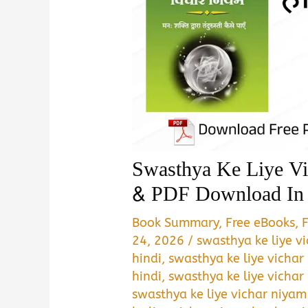
Swasthya Ke Liye V
& PDF Download In 
Book Summary
,
Free eBooks
,
24, 2026
/
swasthya ke liye v
hindi
,
swasthya ke liye vichar
hindi
,
swasthya ke liye vichar
swasthya ke liye vichar niya