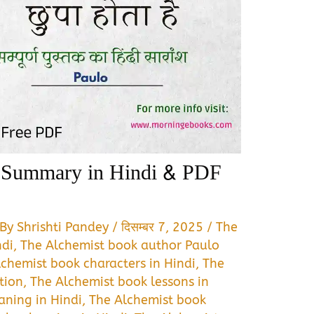
 Summary in Hindi & PDF
 By
Shrishti Pandey
/
दिसम्बर 7, 2025
/
The
ndi
,
The Alchemist book author Paulo
chemist book characters in Hindi
,
The
tion
,
The Alchemist book lessons in
ning in Hindi
,
The Alchemist book