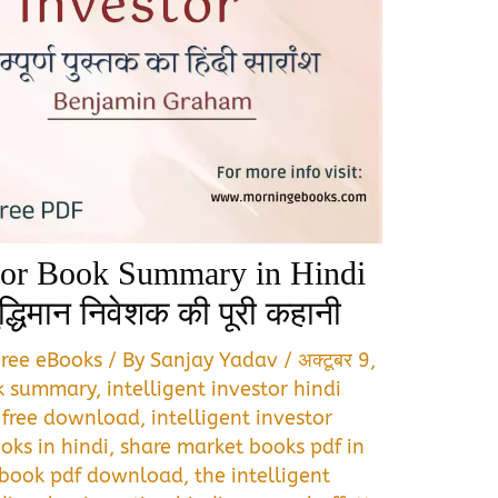
stor Book Summary in Hindi
धिमान निवेशक की पूरी कहानी
Free eBooks
/ By
Sanjay Yadav
/
अक्टूबर 9,
k summary
,
intelligent investor hindi
f free download
,
intelligent investor
oks in hindi
,
share market books pdf in
r book pdf download
,
the intelligent