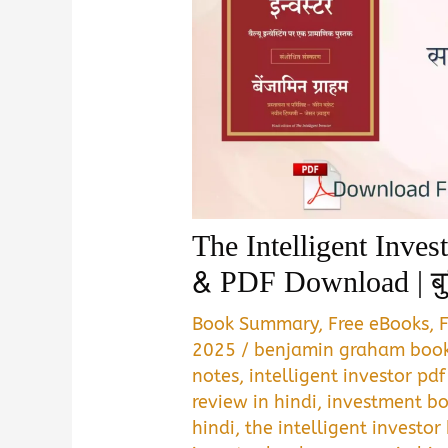
The Intelligent Inve
& PDF Download | बुद्
Book Summary
,
Free eBooks
,
2025
/
benjamin graham boo
notes
,
intelligent investor pd
review in hindi
,
investment bo
hindi
,
the intelligent investo