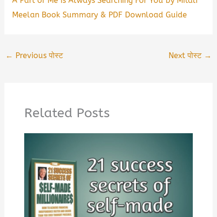
A Part of Me is Always Searching For You by Mitali
Meelan Book Summary & PDF Download Guide
←
Previous पोस्ट
Next पोस्ट
→
Related Posts